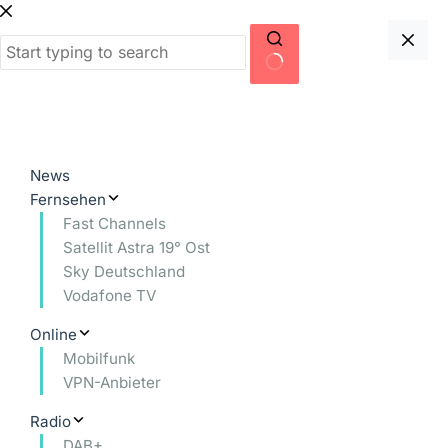
Zum
Inhalt
springen
Keine
Ergebnisse
News
Fernsehen
Fast Channels
Satellit Astra 19° Ost
Sky Deutschland
Vodafone TV
Online
Mobilfunk
VPN-Anbieter
Radio
DAB+