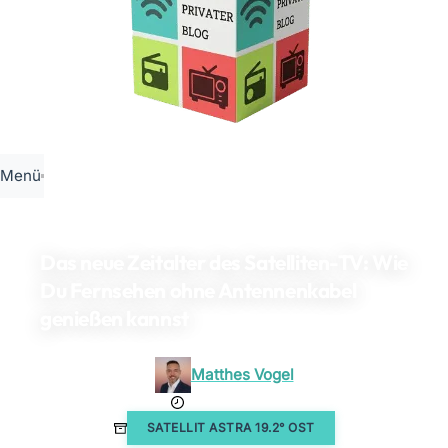
Menü
Das neue Zeitalter des Satelliten-TV: Wie
Du Fernsehen ohne Antennenkabel
genießen kannst
Matthes Vogel
24. Mai 2023
SATELLIT ASTRA 19.2° OST