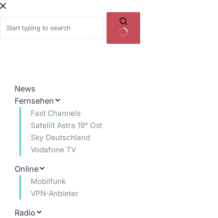
Zum
Inhalt
springen
Keine
Ergebnisse
News
Fernsehen
Fast Channels
Satellit Astra 19° Ost
Sky Deutschland
Vodafone TV
Online
Mobilfunk
VPN-Anbieter
Radio