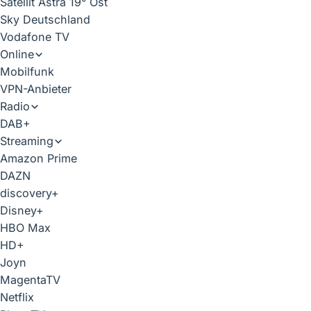
Satellit Astra 19° Ost
Sky Deutschland
Vodafone TV
Online
Mobilfunk
VPN-Anbieter
Radio
DAB+
Streaming
Amazon Prime
DAZN
discovery+
Disney+
HBO Max
HD+
Joyn
MagentaTV
Netflix