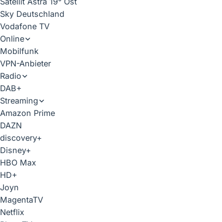
Satellit Astra 19° Ost
Sky Deutschland
Vodafone TV
Online
Mobilfunk
VPN-Anbieter
Radio
DAB+
Streaming
Amazon Prime
DAZN
discovery+
Disney+
HBO Max
HD+
Joyn
MagentaTV
Netflix