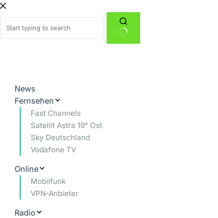
Zum
Inhalt
springen
Keine
Ergebnisse
News
Fernsehen
Fast Channels
Satellit Astra 19° Ost
Sky Deutschland
Vodafone TV
Online
Mobilfunk
VPN-Anbieter
Radio