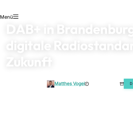
Menü
DAB+ in Brandenburg
digitale Radiostanda
Zukunft
Matthes Vogel
1. August 2026
D