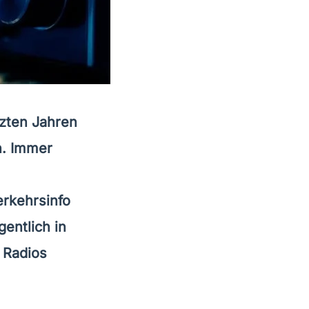
tzten Jahren
n. Immer
erkehrsinfo
entlich in
 Radios