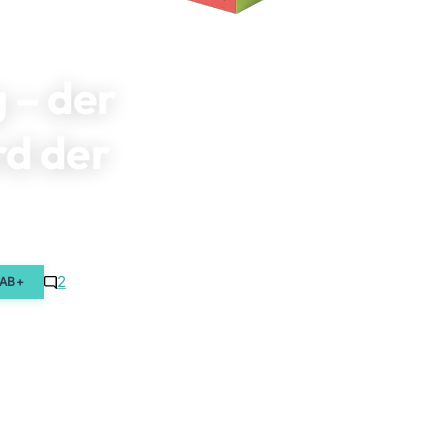
 – der
rd der
2
AB+