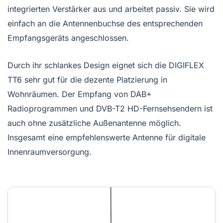
integrierten Verstärker aus und arbeitet passiv. Sie wird
Digiflex TT1 Antenne, Basisstation mit Antennenkabel,
Netzteil, Benutzerhandbuch Hersteller mit 30 Jahren
einfach an die Antennenbuchse des entsprechenden
Erfahrung in der Produktion von
Empfangsgeräts angeschlossen.
Unterhaltungselektronik Seit vielen Jahren werden die
höchste Qualität und Langlebigkeit unserer Produkte
Durch ihr schlankes Design eignet sich die DIGIFLEX
von den Kunden bestätigt. Die hervorragenden
Testergebnisse, die sie erzielen. Um höchste
TT6 sehr gut für die dezente Platzierung in
Qualitätsstandards zu gewährleisten, achten wir nicht
Wohnräumen. Der Empfang von DAB+
nur auf eine moderne Produktionsinfrastruktur,
Radioprogrammen und DVB-T2 HD-Fernsehsendern ist
sondern auch auf unsere gut ausgebildeten und
auch ohne zusätzliche Außenantenne möglich.
erfahrenen Mitarbeiter. Mitarbeiter, die sich ihrer
gemeinsamen Verantwortung für das Erreichen der
Insgesamt eine empfehlenswerte Antenne für digitale
gemeinsam gesteckten Ziele bewusst sind.
Innenraumversorgung.