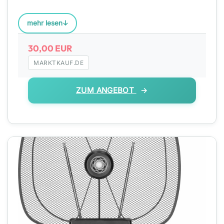
Antenne mit bis zu 36 dB regelbarer Verstärker-
Leistung braucht nur in Richtung des stärksten DVB-T
mehr lesen
Signals au
30,00 EUR
MARKTKAUF.DE
ZUM ANGEBOT