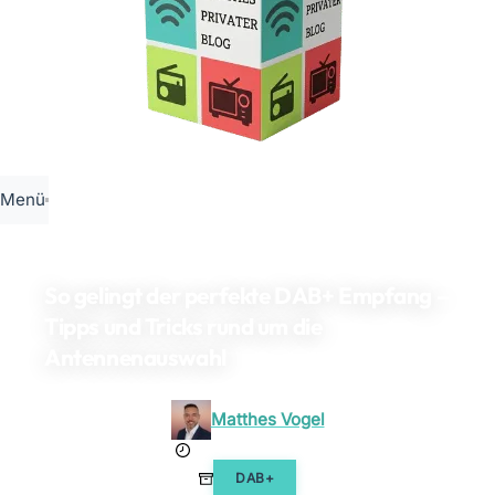
Menü
So gelingt der perfekte DAB+ Empfang –
Tipps und Tricks rund um die
Antennenauswahl
Matthes Vogel
24. Januar 2026
DAB+