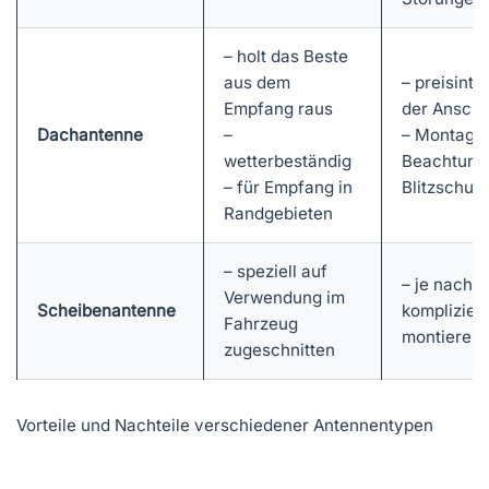
– holt das Beste
aus dem
– preisinte
Empfang raus
der Anscha
Dachantenne
–
– Montage 
wetterbeständig
Beachtung
– für Empfang in
Blitzschutz
Randgebieten
– speziell auf
– je nach 
Verwendung im
Scheibenantenne
kompliziert
Fahrzeug
montieren
zugeschnitten
Vorteile und Nachteile verschiedener Antennentypen