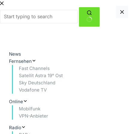
Zum
Inhalt
springen
Keine
Ergebnisse
News
Fernsehen
Fast Channels
Satellit Astra 19° Ost
Sky Deutschland
Vodafone TV
Online
Mobilfunk
VPN-Anbieter
Radio