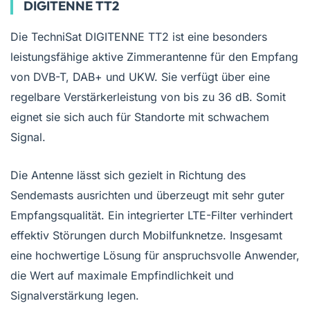
DIGITENNE TT2
minimalistisch, passt es perfekt zu anderen
elektronischen Geräten in Ihrem Zuhause und stört
Die TechniSat DIGITENNE TT2 ist eine besonders
nicht den Gesamtstil Ihrer Wohnung. Mit dem DigiFlex
TT1 können Sie Ihre Lieblingssendungen zu Hause, im
leistungsfähige aktive Zimmerantenne für den Empfang
Wohnmobil oder an einer Raststätte ansehen. Inhalt
von DVB-T, DAB+ und UKW. Sie verfügt über eine
Digiflex TT1 Antenne, Basisstation mit Antennenkabel,
regelbare Verstärkerleistung von bis zu 36 dB. Somit
Netzteil, Benutzerhandbuch Hersteller mit 30 Jahren
eignet sie sich auch für Standorte mit schwachem
Erfahrung in der Produktion von
Unterhaltungselektronik Seit vielen Jahren werden die
Signal.
höchste Qualität und Langlebigkeit unserer Produkte
von den Kunden bestätigt. Die hervorragenden
Die Antenne lässt sich gezielt in Richtung des
Testergebnisse, die sie erzielen. Um höchste
Sendemasts ausrichten und überzeugt mit sehr guter
Qualitätsstandards zu gewährleisten, achten wir nicht
Empfangsqualität. Ein integrierter LTE-Filter verhindert
nur auf eine moderne Produktionsinfrastruktur,
sondern auch auf unsere gut ausgebildeten und
effektiv Störungen durch Mobilfunknetze. Insgesamt
erfahrenen Mitarbeiter. Mitarbeiter, die sich ihrer
eine hochwertige Lösung für anspruchsvolle Anwender,
gemeinsamen Verantwortung für das Erreichen der
die Wert auf maximale Empfindlichkeit und
gemeinsam gesteckten Ziele bewusst sind.
Signalverstärkung legen.