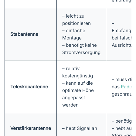
– leicht zu
positionieren
–
– einfache
Empfangsp
Stabantenne
Montage
bei falsche
– benötigt keine
Ausrichtun
Stromversorgung
– relativ
kostengünstig
– muss dir
– kann auf die
Teleskopantenne
das
Radio
optimale Höhe
geschraub
angepasst
werden
– benötigt 
Verstärkerantenne
– hebt Signal an
– hebt auc
Störungen