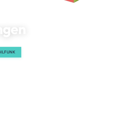
ngen
ILFUNK