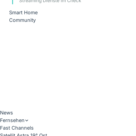
Streaming Dienste im Check
Smart Home
Community
News
Fernsehen
Fast Channels
Satellit Astra 19° Ost