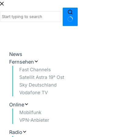
Zum
Inhalt
springen
Keine
Ergebnisse
News
Fernsehen
Fast Channels
Satellit Astra 19° Ost
Sky Deutschland
Vodafone TV
Online
Mobilfunk
VPN-Anbieter
Radio