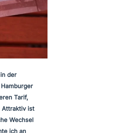
in der
ie Hamburger
ren Tarif,
ttraktiv ist
iche Wechsel
te ich an