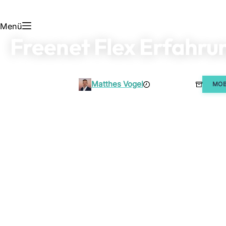
Menü
Freenet Flex Erfahru
Matthes Vogel
9. April 2023
MOB