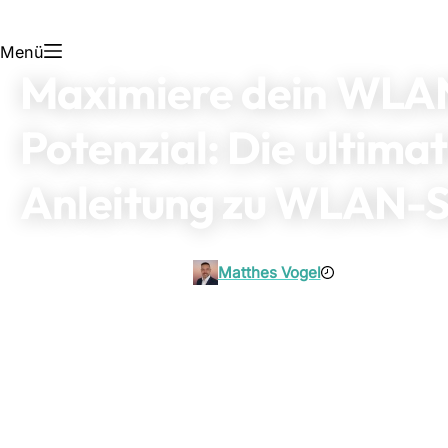
Menü
Maximiere dein WLA
Potenzial: Die ultimat
Anleitung zu WLAN-
Matthes Vogel
23. September 