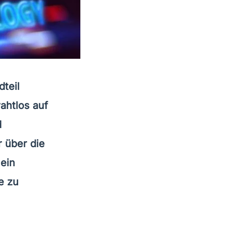
dteil
ahtlos auf
d
 über die
ein
e zu