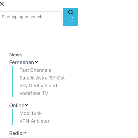
Zum
Inhalt
springen
Keine
Ergebnisse
News
Fernsehen
Fast Channels
Satellit Astra 19° Ost
Sky Deutschland
Vodafone TV
Online
Mobilfunk
VPN-Anbieter
Radio