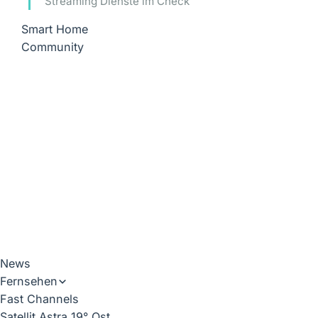
Streaming Dienste im Check
Smart Home
Community
News
Fernsehen
Fast Channels
Satellit Astra 19° Ost