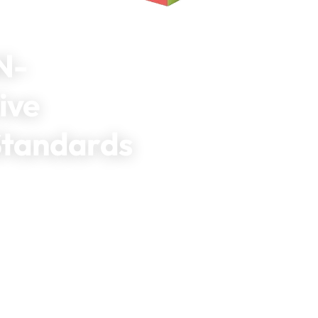
N-
ive
Standards
2023