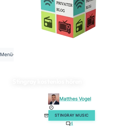
Menü
Stingray kostenlos hören
Matthes Vogel
20. August 2023
STINGRAY MUSIC
4