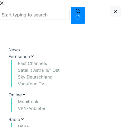
Zum
Inhalt
springen
Keine
Ergebnisse
News
Fernsehen
Fast Channels
Satellit Astra 19° Ost
Sky Deutschland
Vodafone TV
Online
Mobilfunk
VPN-Anbieter
Radio
DAB+