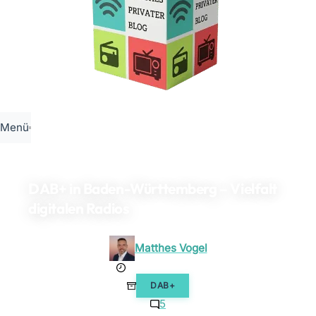
Menü
DAB+ in Baden-Württemberg – Vielfalt
digitalen Radios
Matthes Vogel
1. August 2026
DAB+
5