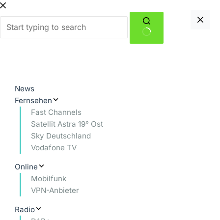
Zum
Inhalt
springen
Keine
Ergebnisse
News
Fernsehen
Fast Channels
Satellit Astra 19° Ost
Sky Deutschland
Vodafone TV
Online
Mobilfunk
VPN-Anbieter
Radio