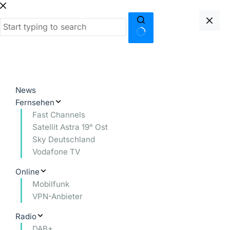
Zum
Inhalt
springen
Keine
Ergebnisse
News
Fernsehen
Fast Channels
Satellit Astra 19° Ost
Sky Deutschland
Vodafone TV
Online
Mobilfunk
VPN-Anbieter
Radio
DAB+