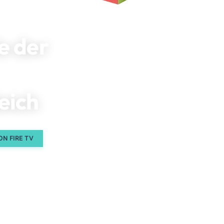
e der
eich
N FIRE TV