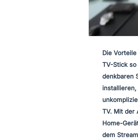
Die Vorteil
TV-Stick so 
denkbaren S
installiere
unkomplizie
TV. Mit der
Home-Geräte
dem Streami