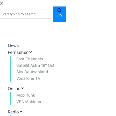
Zum
Inhalt
springen
Keine
Ergebnisse
News
Fernsehen
Fast Channels
Satellit Astra 19° Ost
Sky Deutschland
Vodafone TV
Online
Mobilfunk
VPN-Anbieter
Radio