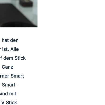
n hat den
ist. Alle
f dem Stick
. Ganz
erner Smart
e Smart-
ind mit
TV Stick