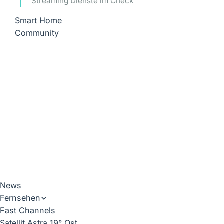
Streaming Dienste im Check
Smart Home
Community
News
Fernsehen
Fast Channels
Satellit Astra 19° Ost