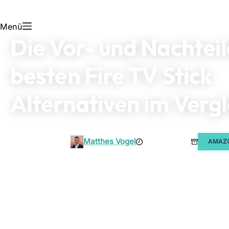
Menü
Die Vor- und Nachteil
besten Fire TV Stick
Alternativen im Vergl
Matthes Vogel
20. Mai 2023
AMAZO