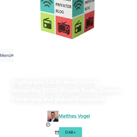
Menü
Digitalradio DAB+ News vom 4.
November 2025: Klassik Radio, Bayern-
Förderung und globale Expansion
Matthes Vogel
5. November 2025
DAB+