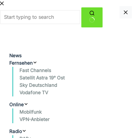
Zum
Inhalt
springen
Keine
Ergebnisse
News
Fernsehen
Fast Channels
Satellit Astra 19° Ost
Sky Deutschland
Vodafone TV
Online
Mobilfunk
VPN-Anbieter
Radio