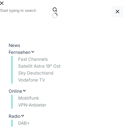
Zum
Inhalt
springen
Keine
Ergebnisse
News
Fernsehen
Fast Channels
Satellit Astra 19° Ost
Sky Deutschland
Vodafone TV
Online
Mobilfunk
VPN-Anbieter
Radio
DAB+