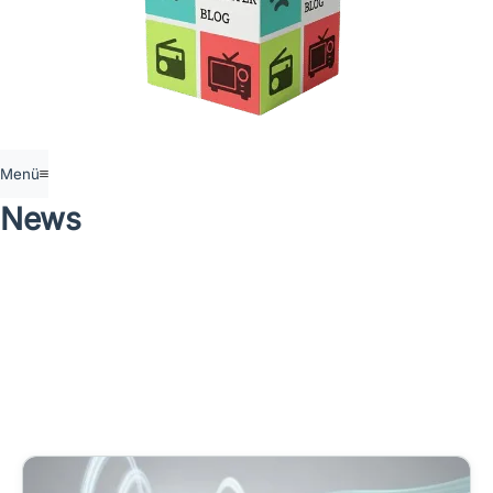
Menü
News
Die Zahl der Möglichkeiten, die du als Verbraucher hast, wenn
es um das Thema Fernsehen geht, wächst jeden Tag. Mit so
vielen Optionen zur Auswahl kann es leicht sein, den
Überblick zu verlieren. Wenn Du über die neuesten Trends
und Entwicklungen in der Welt des Fernsehens auf dem
Laufenden bleiben möchten, findest Du hier einige Tipps und
Nachrichten zu aktuellen Trends.