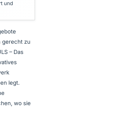
rt und
gebote
n gerecht zu
ULS – Das
vatives
werk
en legt.
ne
chen, wo sie