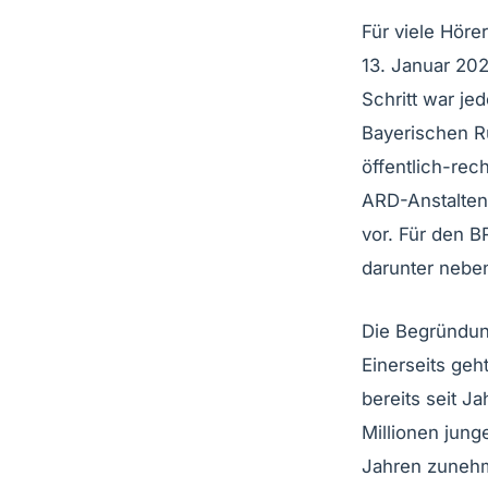
Für viele Hör
13. Januar 20
Schritt war je
Bayerischen R
öffentlich-rec
ARD-Anstalten 
vor. Für den 
darunter nebe
Die Begründung
Einerseits geh
bereits seit J
Millionen jung
Jahren zunehm