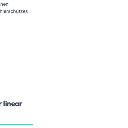
enen
hlerschutzes
 linear