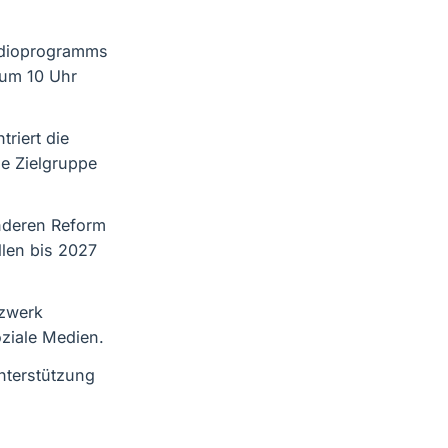
adioprogramms
 um 10 Uhr
riert die
e Zielgruppe
enderen Reform
llen bis 2027
tzwerk
ziale Medien.
nterstützung