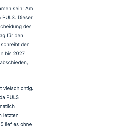
ommen sein: Am
n PULS. Dieser
tscheidung des
ag für den
 schreibt den
en bis 2027
rabschieden,
 vielschichtig.
 da PULS
natlich
n letzten
5 lief es ohne