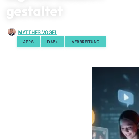
gestaltet
MATTHES VOGEL
12. JUNI 2026
,
,
APPS
DAB+
VERBREITUNG