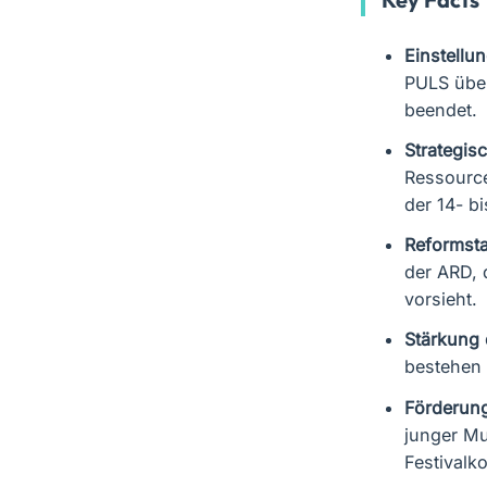
Einstellu
PULS übe
beendet.
Strategis
Ressource
der 14- bi
Reformsta
der ARD, 
vorsieht.
Stärkung 
bestehen 
Förderung
junger Mu
Festivalk