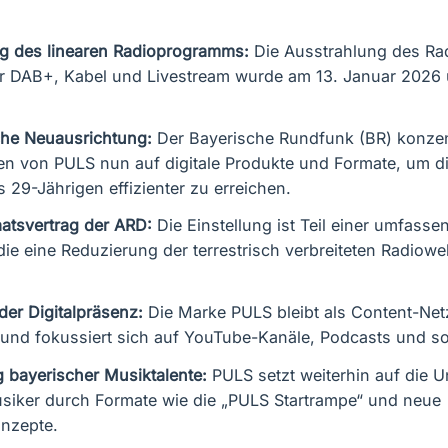
ng des linearen Radioprogramms:
Die Ausstrahlung des R
r DAB+, Kabel und Livestream wurde am 13. Januar 2026
che Neuausrichtung:
Der Bayerische Rundfunk (BR) konzent
n von PULS nun auf digitale Produkte und Formate, um di
s 29-Jährigen effizienter zu erreichen.
atsvertrag der ARD:
Die Einstellung ist Teil einer umfass
die eine Reduzierung der terrestrisch verbreiteten Radiowe
der Digitalpräsenz:
Die Marke PULS bleibt als Content-Ne
und fokussiert sich auf YouTube-Kanäle, Podcasts und so
 bayerischer Musiktalente:
PULS setzt weiterhin auf die U
siker durch Formate wie die „PULS Startrampe“ und neue
onzepte.