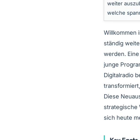
weiter auszu
welche span
Willkommen i
ständig weit
werden. Eine
junge Progra
Digitalradio 
transformiert
Diese Neuausr
strategische
sich heute m
Key Facts