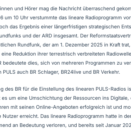
erinnen und Hörer mag die Nachricht überraschend gek
26 um 10 Uhr verstummte das lineare Radioprogramm vo
doch das Ergebnis einer längerfristigen strategischen En
undfunks und der ARD insgesamt. Der Reformstaatsvertr
htlichen Rundfunk, der am 1. Dezember 2025 in Kraft trat,
eine Reduktion ihrer terrestrisch verbreiteten Radiowell
BR bedeutete dies, sich von mehreren Programmen zu ve
n PULS auch BR Schlager, BR24live und BR Verkehr.
 des BR für die Einstellung des linearen PULS-Radios ist
t es um eine Umschichtung der Ressourcen ins Digitale,
ahren mit seinen Online-Angeboten erfolgreich ist und mo
e Nutzer erreicht. Das lineare Radioprogramm hatte in de
end an Bedeutung verloren, und bereits seit Januar 202