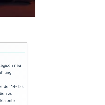
tegisch neu
rahlung
e der 14- bis
dien zu
ktalente