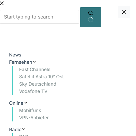
Zum
Inhalt
springen
Keine
Ergebnisse
News
Fernsehen
Fast Channels
Satellit Astra 19° Ost
Sky Deutschland
Vodafone TV
Online
Mobilfunk
VPN-Anbieter
Radio