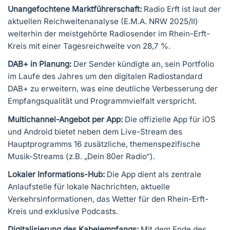
Unangefochtene Marktführerschaft:
Radio Erft ist laut der
aktuellen Reichweitenanalyse (E.M.A. NRW 2025/II)
weiterhin der meistgehörte Radiosender im Rhein-Erft-
Kreis mit einer Tagesreichweite von 28,7 %.
DAB+ in Planung:
Der Sender kündigte an, sein Portfolio
im Laufe des Jahres um den digitalen Radiostandard
DAB+ zu erweitern, was eine deutliche Verbesserung der
Empfangsqualität und Programmvielfalt verspricht.
Multichannel-Angebot per App:
Die offizielle App für iOS
und Android bietet neben dem Live-Stream des
Hauptprogramms 16 zusätzliche, themenspezifische
Musik-Streams (z.B. „Dein 80er Radio“).
Lokaler Informations-Hub:
Die App dient als zentrale
Anlaufstelle für lokale Nachrichten, aktuelle
Verkehrsinformationen, das Wetter für den Rhein-Erft-
Kreis und exklusive Podcasts.
Digitalisierung des Kabelempfangs:
Mit dem Ende des