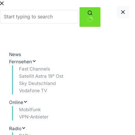
Zum
Inhalt
springen
Keine
Ergebnisse
News
Fernsehen
Fast Channels
Satellit Astra 19° Ost
Sky Deutschland
Vodafone TV
Online
Mobilfunk
VPN-Anbieter
Radio