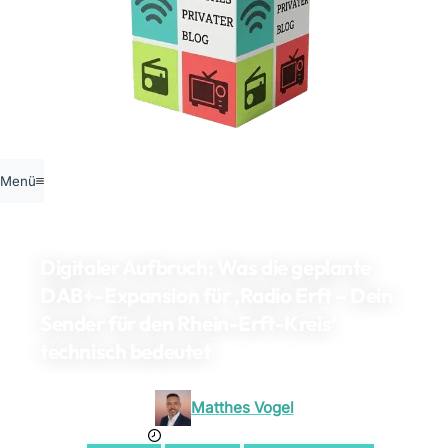
Menü
Digitaler Aufbruch: Was die geplante
DAB+-Expansion für ‚Radio Erft – Dein
Sender für den Rhein-Erft-Kreis‘
technisch bedeutet
Matthes Vogel
21. November 2025