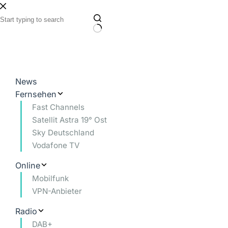
Zum
Inhalt
springen
Keine
Ergebnisse
News
Fernsehen
Fast Channels
Satellit Astra 19° Ost
Sky Deutschland
Vodafone TV
Online
Mobilfunk
VPN-Anbieter
Radio
DAB+