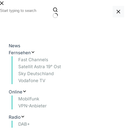
Zum
Inhalt
springen
Keine
Ergebnisse
News
Fernsehen
Fast Channels
Satellit Astra 19° Ost
Sky Deutschland
Vodafone TV
Online
Mobilfunk
VPN-Anbieter
Radio
DAB+