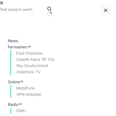
Zum
Inhalt
springen
Keine
Ergebnisse
News
Fernsehen
Fast Channels
Satellit Astra 19° Ost
Sky Deutschland
Vodafone TV
Online
Mobilfunk
VPN-Anbieter
Radio
DAB+