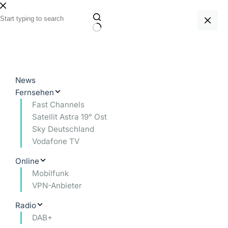
Zum
Inhalt
springen
Keine
Ergebnisse
News
Fernsehen
Fast Channels
Satellit Astra 19° Ost
Sky Deutschland
Vodafone TV
Online
Mobilfunk
VPN-Anbieter
Radio
DAB+