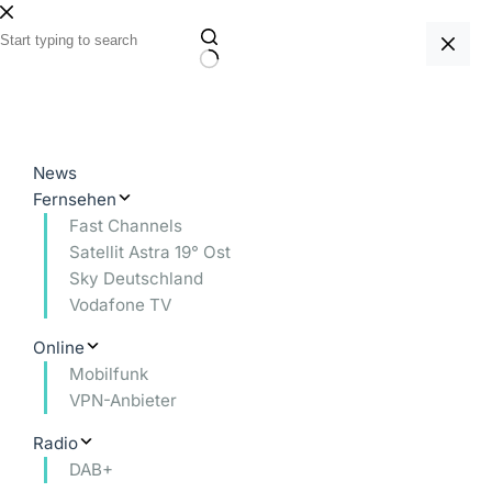
Zum
Inhalt
springen
Keine
Ergebnisse
News
Fernsehen
Fast Channels
Satellit Astra 19° Ost
Sky Deutschland
Vodafone TV
Online
Mobilfunk
VPN-Anbieter
Radio
DAB+